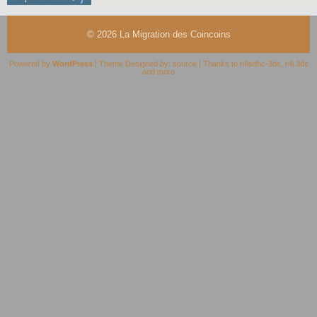
© 2026
La Migration des Coincoins
Powered by
WordPress
| Theme Designed by:
source
| Thanks to
r4isdhc-3ds
,
r4i 3ds
and
more