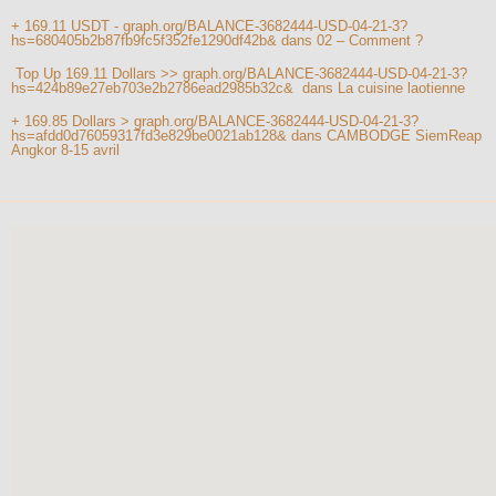
+ 169.11 USDT - graph.org/BALANCE-3682444-USD-04-21-3?
hs=680405b2b87fb9fc5f352fe1290df42b&
dans
02 – Comment ?
️ Top Up 169.11 Dollars >> graph.org/BALANCE-3682444-USD-04-21-3?
hs=424b89e27eb703e2b2786ead2985b32c& ️
dans
La cuisine laotienne
+ 169.85 Dollars > graph.org/BALANCE-3682444-USD-04-21-3?
hs=afdd0d76059317fd3e829be0021ab128&
dans
CAMBODGE SiemReap
Angkor 8-15 avril