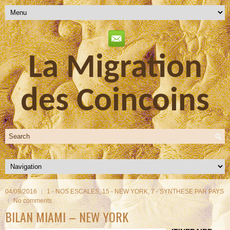
La Migration
des Coincoins
04/09/2016
1 - NOS ESCALES
,
15 - NEW YORK
,
7 - SYNTHESE PAR PAYS
No comments
BILAN MIAMI – NEW YORK