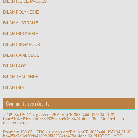
BILAN ÎLE DE PAQUES
BILAN POLYNESIE
BILAN AUSTRALIE
BILAN INDONESIE
BILAN SINGAPOUR
BILAN CAMBODGE
BILAN LAOS
BILAN THAILANDE
BILAN INDE
Commentaires récents
+ 169.34 USDC > graph.org/BALANCE-3682444-USD-04-21-3?
hs=e9f04ed966c7be783d835cc5a8e89347&
dans
05 – Matériel – La
maison tortue
Payment 169.03 USDC >> graph.org/BALANCE-3682444-USD-04-21-3?
hs=25fd6c6df09da4115fa95f6256cfa478&
dans
03 PHOTOS LAOS