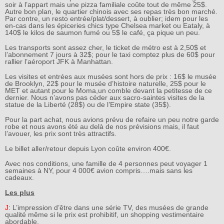
soir à l’appart mais une pizza familiale coûte tout de même 25$.
Autre bon plan, le quartier chinois avec ses repas très bon marché.
Par contre, un resto entrée/plat/dessert, à oublier; idem pour les
en-cas dans les épiceries chics type Chelsea market ou Eataly, à
140$ le kilos de saumon fumé ou 5$ le café, ça pique un peu.
Les transports sont assez cher, le ticket de métro est à 2,50$ et
l’abonnement 7 jours à 32$; pour le taxi comptez plus de 60$ pour
rallier l’aéroport JFK à Manhattan.
Les visites et entrées aux musées sont hors de prix : 16$ le musée
de Brooklyn, 22$ pour le musée d’histoire naturelle, 25$ pour le
MET et autant pour le Moma,un comble devant la petitesse de ce
dernier. Nous n’avons pas céder aux sacro-saintes visites de la
statue de la Liberté (28$) ou de l’Empire state (35$).
Pour la part achat, nous avions prévu de refaire un peu notre garde
robe et nous avons été au delà de nos prévisions mais, il faut
l’avouer, les prix sont très attractifs.
Le billet aller/retour depuis Lyon coûte environ 400€.
Avec nos conditions, une famille de 4 personnes peut voyager 1
semaines à NY, pour 4 000€ avion compris….mais sans les
cadeaux.
Les plus
J
: L’impression d’être dans une série TV, des musées de grande
qualité même si le prix est prohibitif, un shopping vestimentaire
abordable.