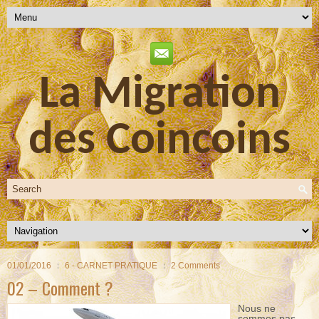
La Migration
des Coincoins
01/01/2016
6 - CARNET PRATIQUE
2 Comments
02 – Comment ?
Nous ne
sommes pas