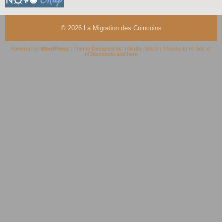
© 2026
La Migration des Coincoins
Powered by
WordPress
| Theme Designed by:
r4isdhc-3ds.fr
| Thanks to
r4-3ds xl
,
r43dsmondo
and
here