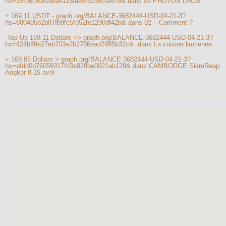
hs=25fd6c6df09da4115fa95f6256cfa478&
dans
03 PHOTOS LAOS
+ 169.11 USDT - graph.org/BALANCE-3682444-USD-04-21-3?
hs=680405b2b87fb9fc5f352fe1290df42b&
dans
02 – Comment ?
️ Top Up 169.11 Dollars >> graph.org/BALANCE-3682444-USD-04-21-3?
hs=424b89e27eb703e2b2786ead2985b32c& ️
dans
La cuisine laotienne
+ 169.85 Dollars > graph.org/BALANCE-3682444-USD-04-21-3?
hs=afdd0d76059317fd3e829be0021ab128&
dans
CAMBODGE SiemReap
Angkor 8-15 avril