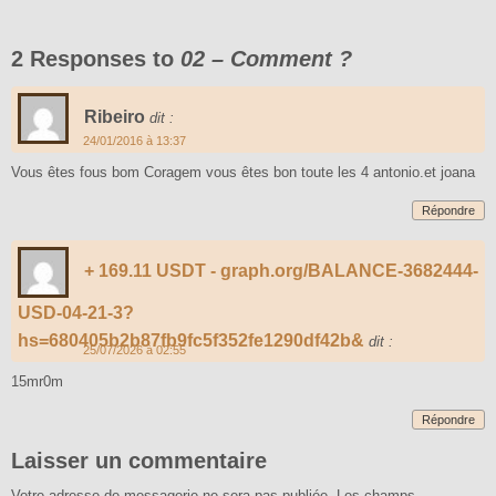
2 Responses to
02 – Comment ?
Ribeiro
dit :
24/01/2016 à 13:37
Vous êtes fous bom Coragem vous êtes bon toute les 4 antonio.et joana
Répondre
+ 169.11 USDT - graph.org/BALANCE-3682444-
USD-04-21-3?
hs=680405b2b87fb9fc5f352fe1290df42b&
dit :
25/07/2026 à 02:55
15mr0m
Répondre
Laisser un commentaire
Votre adresse de messagerie ne sera pas publiée.
Les champs