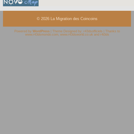
© 2026
La Migration des Coincoins
Powered by
WordPress
| Theme Designed by:
r43dsofficiels
| Thanks to
www.r43dsmondo.com
,
www.r43dsworld.co.uk
and
r4i3ds