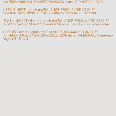
hs=25fd6c6df09da4115fa95f6256cfa478&
dans
03 PHOTOS LAOS
+ 169.11 USDT - graph.org/BALANCE-3682444-USD-04-21-3?
hs=680405b2b87fb9fc5f352fe1290df42b&
dans
02 – Comment ?
️ Top Up 169.11 Dollars >> graph.org/BALANCE-3682444-USD-04-21-3?
hs=424b89e27eb703e2b2786ead2985b32c& ️
dans
La cuisine laotienne
+ 169.85 Dollars > graph.org/BALANCE-3682444-USD-04-21-3?
hs=afdd0d76059317fd3e829be0021ab128&
dans
CAMBODGE SiemReap
Angkor 8-15 avril