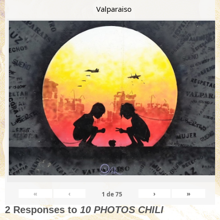
Valparaiso
«
‹
›
»
1
de
75
2 Responses to
10 PHOTOS CHILI