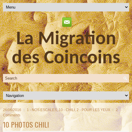
La Migration
des Coincoins
26/06/2016
1 - NOS ESCALES
,
10 - CHILI
,
2 - POUR LES YEUX
2
Comments
10 PHOTOS CHILI