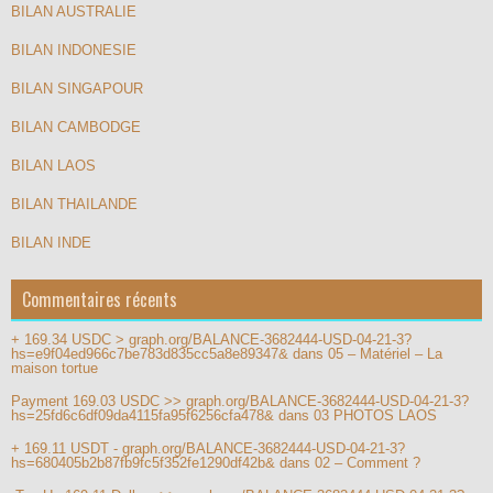
BILAN AUSTRALIE
BILAN INDONESIE
BILAN SINGAPOUR
BILAN CAMBODGE
BILAN LAOS
BILAN THAILANDE
BILAN INDE
Commentaires récents
+ 169.34 USDC > graph.org/BALANCE-3682444-USD-04-21-3?
hs=e9f04ed966c7be783d835cc5a8e89347&
dans
05 – Matériel – La
maison tortue
Payment 169.03 USDC >> graph.org/BALANCE-3682444-USD-04-21-3?
hs=25fd6c6df09da4115fa95f6256cfa478&
dans
03 PHOTOS LAOS
+ 169.11 USDT - graph.org/BALANCE-3682444-USD-04-21-3?
hs=680405b2b87fb9fc5f352fe1290df42b&
dans
02 – Comment ?