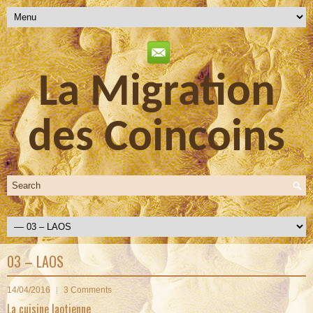
La Migration
des Coincoins
03 – LAOS
14/04/2016
3 Comments
La cuisine laotienne