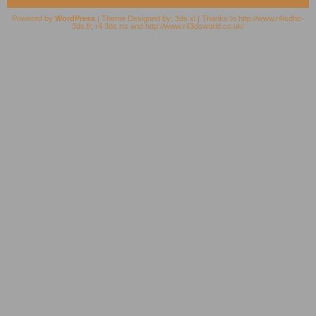
Powered by
WordPress
| Theme Designed by:
3ds xl
| Thanks to
http://www.r4isdhc-
3ds.fr
,
r4 3ds rts
and
http://www.r43dsworld.co.uk/