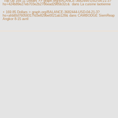
️ Top Up 169.11 Dollars >> graph.org/BALANCE-3682444-USD-04-21-3?
hs=424b89e27eb703e2b2786ead2985b32c& ️
dans
La cuisine laotienne
+ 169.85 Dollars > graph.org/BALANCE-3682444-USD-04-21-3?
hs=afdd0d76059317fd3e829be0021ab128&
dans
CAMBODGE SiemReap
Angkor 8-15 avril