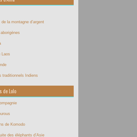
 de la montagne d’argent
e aborigènes
a
u Laos
Inde
 traditionnels Indiens
s de Lolo
compagnie
ourous
ons de Komodo
uite des éléphants d’Asie