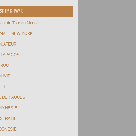
SE PAR PAYS
ilant du Tour du Monde
IAMI – NEW YORK
QUATEUR
ALAPAGOS
EROU
LIVIE
ILI
LE DE PAQUES
OLYNESIE
USTRALIE
NDONESIE