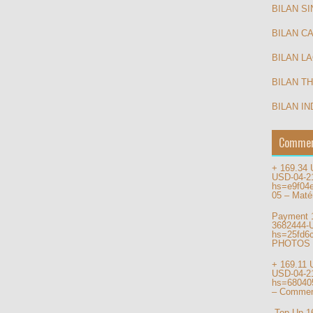
BILAN S
BILAN C
BILAN L
BILAN T
BILAN IN
Commen
+ 169.34
USD-04-2
hs=e9f04
05 – Matér
Payment 
3682444-
hs=25fd6
PHOTOS
+ 169.11
USD-04-2
hs=68040
– Commen
️ Top Up 