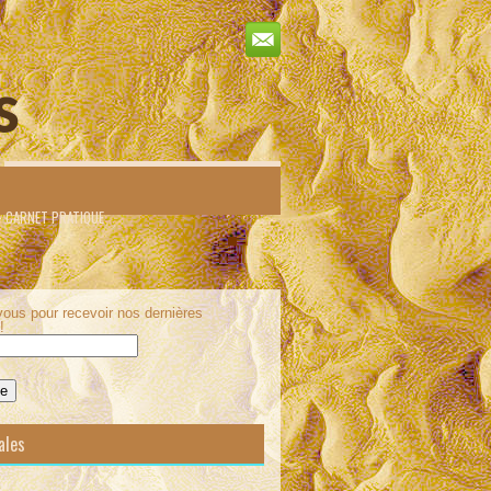
s
– CARNET PRATIQUE
ous pour recevoir nos dernières
!
ales
E