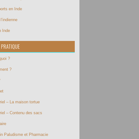
ports en Inde
l’indienne
n Inde
 PRATIQUE
quoi ?
ment ?
?
et
iel – La maison tortue
riel – Contenu des sacs
aire
in Paludisme et Pharmacie