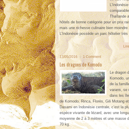
L’Indonésie
comparable
Thaïlande 
hôtels de bonne catégorie pour un prix ra
mais une richesse culinaire bien moindre.
L’Indonésie possède un parc hôtelier très 
Lire
13/05/2016
1 Comment
Les dragons de Komodo
Le dragon 
Komodo, u
de la famil
varans, se 
dans les îl
de Komodo, Rinca, Florès, Gili Motang et 
Dasami en Indonésie centrale, c’est la pl
espèce vivante de lézard, avec une longu
moyenne de 2 à 3 mètres et une masse d
70 kg.