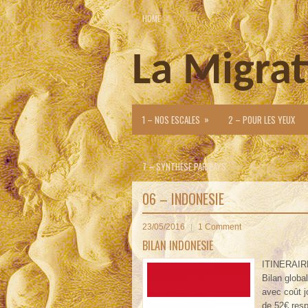
HOME
La Migrat
»
1 – NOS ESCALES
2 – POUR LES YEUX
7 – SYNTHESE PAR PAYS
06 – INDONESIE
23/05/2016
1 Comment
BILAN INDONESIE
ITINERAI
Bilan global
avec coût j
de 52€ resp