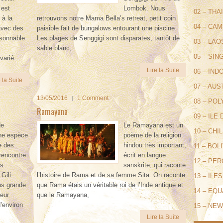
 est
Lombok. Nous
02 – THA
 à la
retrouvons notre Mama Bella’s retreat, petit coin
04 – CA
avec des
paisible fait de bungalows entourant une piscine.
isonnable
Les plages de Senggigi sont disparates, tantôt de
03 – LAO
sable blanc,
05 – SI
varié
Lire la Suite
06 – IND
 la Suite
07 – AUS
13/05/2016
1 Comment
08 – POL
Ramayana
09 – ILE
de
Le Ramayana est un
10 – CHIL
ne espèce
poème de la religion
le des
hindou très important,
11 – BOL
rencontre
écrit en langue
12 – PE
es
sanskrite, qui raconte
Gili
l’histoire de Rama et de sa femme Sita. On raconte
13 – IL
us grande
que Rama étais un véritable roi de l’Inde antique et
14 – EQ
eur
que le Ramayana,
’environ
15 – NE
Lire la Suite