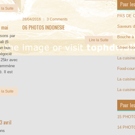
Pour les
 la Suite
PAS DE C
28/04/2016
3 Comments
 mai
06 PHOTOS INDONESIE
Saveurs d
rsons par
Bouche à 
Lire la Suite
ali (6
Street-fo
 un bus
négocié
La cuisin
 25kr avec
s emmène
Food-cour
. Il est
La cuisine
La cuisine
 la Suite
Pour le
15 PHOT
 avril
14 PHOT
ons