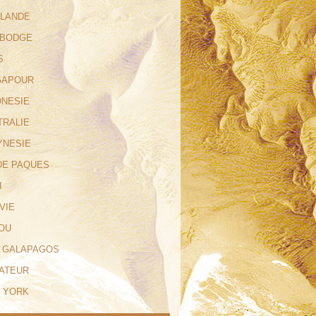
ILANDE
MBODGE
S
NGAPOUR
ONESIE
TRALIE
YNESIE
 DE PAQUES
I
IVIE
ROU
ES GALAPAGOS
UATEUR
W YORK