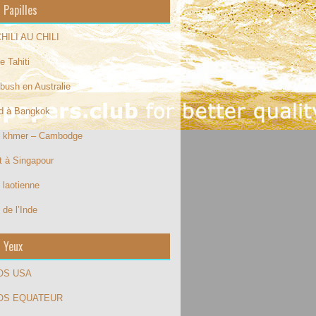
 Papilles
HILI AU CHILI
e Tahiti
bush en Australie
od à Bangkok
e khmer – Cambodge
t à Singapour
 laotienne
 de l’Inde
s Yeux
OS USA
OS EQUATEUR