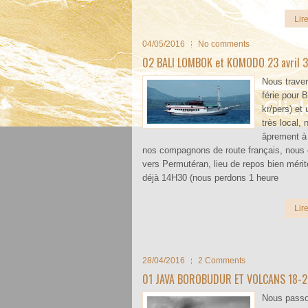
Lire
04/05/2016
No comments
02 BALI LOMBOK et KOMODO 23 avril 3
Nous trave
férie pour B
kr/pers) et
très local, 
âprement à
nos compagnons de route français, nou
vers Permutéran, lieu de repos bien mérité
déjà 14H30 (nous perdons 1 heure
Lire
28/04/2016
2 Comments
01 JAVA BOROBUDUR ET VOLCANS 18-23
Nous pass