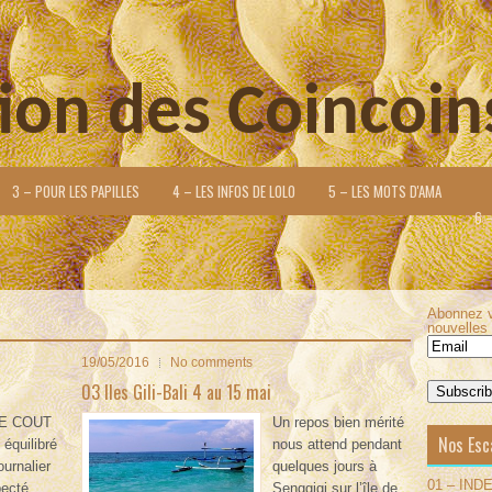
ion des Coincoin
3 – POUR LES PAPILLES
4 – LES INFOS DE LOLO
5 – LES MOTS D'AMA
6 
Abonnez v
nouvelles 
19/05/2016
No comments
03 Iles Gili-Bali 4 au 15 mai
RE COUT
Un repos bien mérité
Nos Esc
 équilibré
nous attend pendant
ournalier
quelques jours à
01 – IND
ecté.
Senggigi sur l’île de