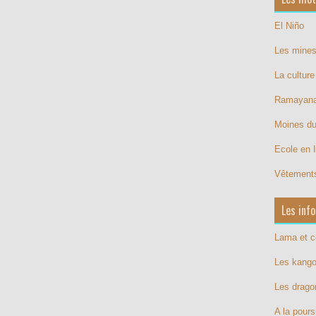
El Niño
Les mines
La cultur
Ramayan
Moines d
Ecole en 
Vêtements
Les info
Lama et 
Les kang
Les drag
A la pours