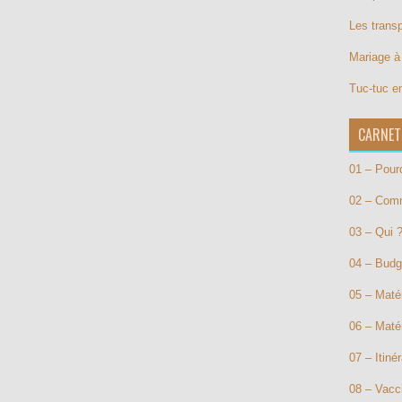
Les trans
Mariage à 
Tuc-tuc e
CARNET
01 – Pour
02 – Com
03 – Qui 
04 – Budg
05 – Matér
06 – Maté
07 – Itinér
08 – Vacc