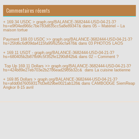
Commentaires récents
+ 169.34 USDC > graph.org/BALANCE-3682444-USD-04-21-3?
hs=e9f04ed966c7be783d835cc5a8e89347&
dans
05 – Matériel – La
maison tortue
Payment 169.03 USDC >> graph.org/BALANCE-3682444-USD-04-21-3?
hs=25fd6c6df09da4115fa95f6256cfa478&
dans
03 PHOTOS LAOS
+ 169.11 USDT - graph.org/BALANCE-3682444-USD-04-21-3?
hs=680405b2b87fb9fc5f352fe1290df42b&
dans
02 – Comment ?
️ Top Up 169.11 Dollars >> graph.org/BALANCE-3682444-USD-04-21-3?
hs=424b89e27eb703e2b2786ead2985b32c& ️
dans
La cuisine laotienne
+ 169.85 Dollars > graph.org/BALANCE-3682444-USD-04-21-3?
hs=afdd0d76059317fd3e829be0021ab128&
dans
CAMBODGE SiemReap
Angkor 8-15 avril