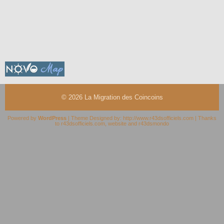
© 2026
La Migration des Coincoins
Powered by
WordPress
| Theme Designed by:
http://www.r43dsofficiels.com
| Thanks
to
r43dsofficiels.com
,
website
and
r43dsmondo