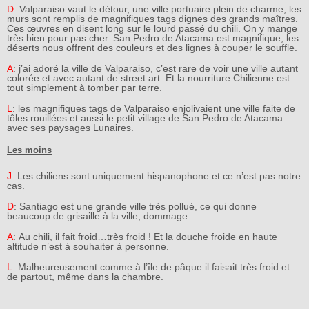
D
: Valparaiso vaut le détour, une ville portuaire plein de charme, les
murs sont remplis de magnifiques tags dignes des grands maîtres.
Ces œuvres en disent long sur le lourd passé du chili. On y mange
très bien pour pas cher. San Pedro de Atacama est magnifique, les
déserts nous offrent des couleurs et des lignes à couper le souffle.
A
: j’ai adoré la ville de Valparaiso, c’est rare de voir une ville autant
colorée et avec autant de street art. Et la nourriture Chilienne est
tout simplement à tomber par terre.
L
: les magnifiques tags de Valparaiso enjolivaient une ville faite de
tôles rouillées et aussi le petit village de San Pedro de Atacama
avec ses paysages Lunaires.
Les moins
J
: Les chiliens sont uniquement hispanophone et ce n’est pas notre
cas.
D
: Santiago est une grande ville très pollué, ce qui donne
beaucoup de grisaille à la ville, dommage.
A
: Au chili, il fait froid…très froid ! Et la douche froide en haute
altitude n’est à souhaiter à personne.
L
: Malheureusement comme à l’île de pâque il faisait très froid et
de partout, même dans la chambre.