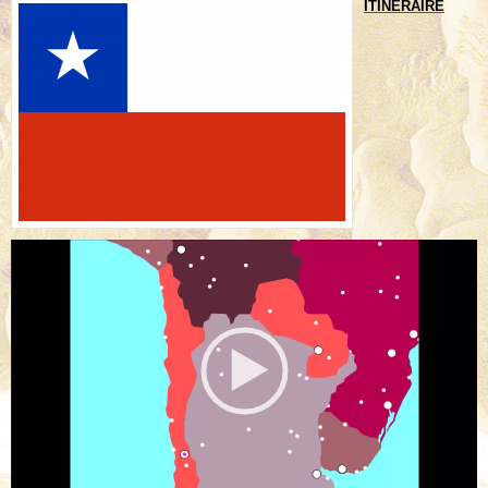
ITINERAIRE
Lecteur
vidéo
00:00
00:08