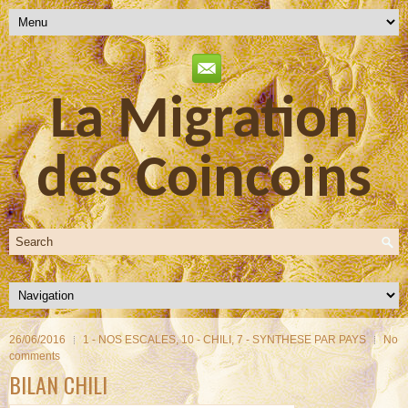
La Migration
des Coincoins
26/06/2016
1 - NOS ESCALES
,
10 - CHILI
,
7 - SYNTHESE PAR PAYS
No
comments
BILAN CHILI