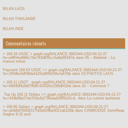
BILAN LAOS
BILAN THAILANDE
BILAN INDE
Commentaires récents
+ 169.34 USDC > graph.org/BALANCE-3682444-USD-04-21-3?
hs=e9f04ed966c7be783d835cc5a8e89347&
dans
05 – Matériel – La
maison tortue
Payment 169.03 USDC >> graph.org/BALANCE-3682444-USD-04-21-3?
hs=25fd6c6df09da4115fa95f6256cfa478&
dans
03 PHOTOS LAOS
+ 169.11 USDT - graph.org/BALANCE-3682444-USD-04-21-3?
hs=680405b2b87fb9fc5f352fe1290df42b&
dans
02 – Comment ?
️ Top Up 169.11 Dollars >> graph.org/BALANCE-3682444-USD-04-21-3?
hs=424b89e27eb703e2b2786ead2985b32c& ️
dans
La cuisine laotienne
+ 169.85 Dollars > graph.org/BALANCE-3682444-USD-04-21-3?
hs=afdd0d76059317fd3e829be0021ab128&
dans
CAMBODGE SiemReap
Angkor 8-15 avril