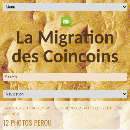
La Migration
des Coincoins
16/07/2016
1 - NOS ESCALES
,
12 - PEROU
,
2 - POUR LES YEUX
No
comments
12 PHOTOS PEROU