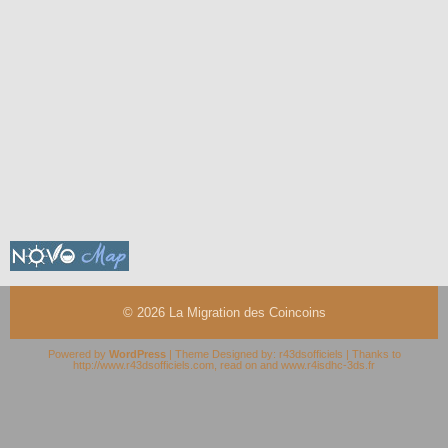
© 2026
La Migration des Coincoins
Powered by
WordPress
| Theme Designed by:
r43dsofficiels
| Thanks to
http://www.r43dsofficiels.com
,
read on
and
www.r4isdhc-3ds.fr