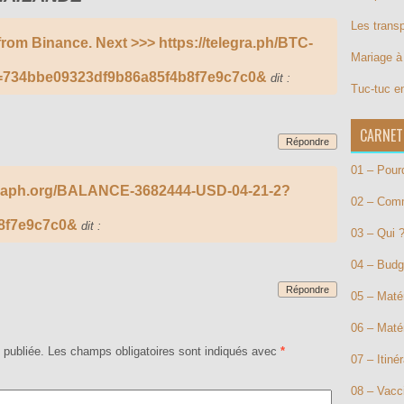
Les trans
from Binance. Next >>> https://telegra.ph/BTC-
Mariage à 
s=734bbe09323df9b86a85f4b8f7e9c7c0&
dit :
Tuc-tuc e
CARNET
Répondre
01 – Pour
 graph.org/BALANCE-3682444-USD-04-21-2?
02 – Com
8f7e9c7c0&
dit :
03 – Qui 
04 – Budg
Répondre
05 – Matér
06 – Maté
 publiée.
Les champs obligatoires sont indiqués avec
*
07 – Itinér
08 – Vacc