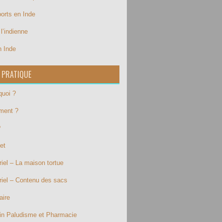
ports en Inde
l’indienne
n Inde
 PRATIQUE
quoi ?
ment ?
?
et
iel – La maison tortue
riel – Contenu des sacs
aire
in Paludisme et Pharmacie