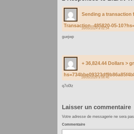
Sending a transaction 
Transaction--485820-05-10?h
16/05/2024 à 02:34
guejwp
+ 36,824.44 Dollars >
hs=734bbe09323df9b86a85f4b
26/05/2026 à 06:40
q7o0lz
Laisser un commentaire
Votre adresse de messagerie ne sera pas
Commentaire