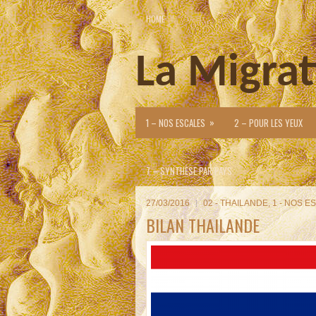
HOME
La Migrat
»
1 – NOS ESCALES
2 – POUR LES YEUX
7 – SYNTHESE PAR PAYS
27/03/2016
02 - THAILANDE
,
1 - NOS E
BILAN THAILANDE