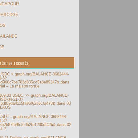
INGAPOUR
AMBODGE
AOS
HAILANDE
DE
taires récents
 USDC > graph.org/BALANCE-3682444-
1-3?
ed966c7be783d835cc5a8e89347&
dans
iel – La maison tortue
169.03 USDC >> graph.org/BALANCE-
USD-04-21-3?
c6df09da4115fa95f6256cfa478&
dans
03
 LAOS
 USDT - graph.org/BALANCE-3682444-
1-3?
5b2b87fb9fc5f352fe1290df42b&
dans
02
t ?
169.11 Dollars >> graph.org/BALANCE-