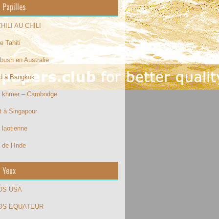
 Papilles
HILI AU CHILI
e Tahiti
bush en Australie
od à Bangkok
e khmer – Cambodge
t à Singapour
 laotienne
 de l’Inde
s Yeux
OS USA
OS EQUATEUR