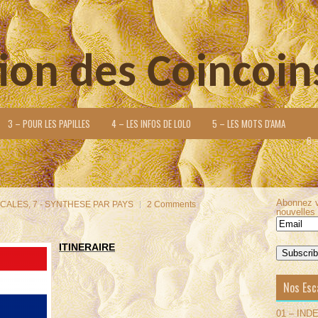
ion des Coincoin
3 – POUR LES PAPILLES
4 – LES INFOS DE LOLO
5 – LES MOTS D'AMA
6 
Abonnez v
SCALES
,
7 - SYNTHESE PAR PAYS
2 Comments
nouvelles 
ITINERAIRE
Lecteur
vidéo
Nos Esc
01 – IND