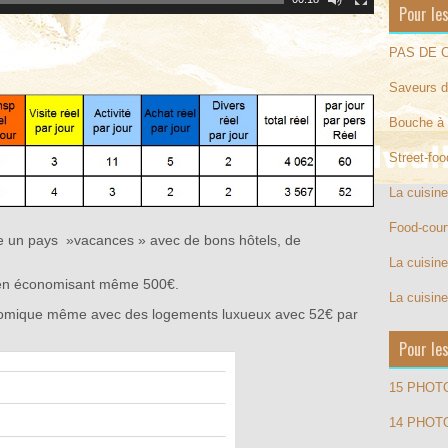
Pour les
PAS DE C
Saveurs d
Bouche à 
Street-fo
La cuisin
Food-cour
e un pays »vacances » avec de bons hôtels, de
La cuisine
s en économisant même 500€.
La cuisine
nomique même avec des logements luxueux avec 52€ par
Pour le
15 PHOT
14 PHOT