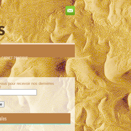
s
– CARNET PRATIQUE
ous pour recevoir nos dernières
!
ales
E