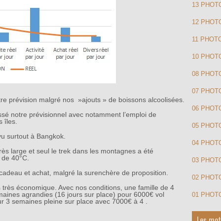
13 PHOT
12 PHOT
11 PHOT
10 PHOTO
08 PHOT
07 PHOT
tre prévision malgré nos »ajouts » de boissons alcoolisées.
06 PHOT
ssé notre prévisionnel avec notamment l’emploi de
 îles.
05 PHOT
vu surtout à Bangkok.
04 PHO
très large et seul le trek dans les montagnes a été
 de 40°C.
03 PHOT
adeau et achat, malgré la surenchère de proposition.
02 PHOT
 très économique. Avec nos conditions, une famille de 4
aines agrandies (16 jours sur place) pour 6000€ vol
01 PHOT
our 3 semaines pleine sur place avec 7000€ à 4 .
Les mot