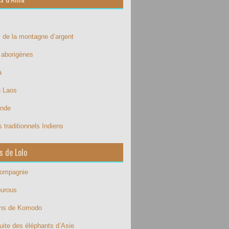
 de la montagne d’argent
e aborigènes
a
u Laos
Inde
 traditionnels Indiens
s de Lolo
compagnie
ourous
ons de Komodo
uite des éléphants d’Asie