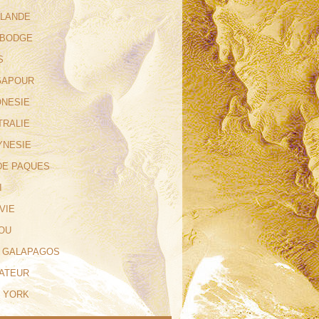
ILANDE
MBODGE
S
NGAPOUR
ONESIE
TRALIE
YNESIE
 DE PAQUES
I
IVIE
ROU
ES GALAPAGOS
UATEUR
W YORK