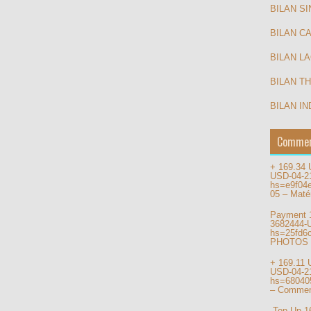
BILAN S
BILAN C
BILAN L
BILAN T
BILAN IN
Commen
+ 169.34
USD-04-2
hs=e9f04
05 – Matér
Payment 
3682444-
hs=25fd6
PHOTOS
+ 169.11
USD-04-2
hs=68040
– Commen
️ Top Up 