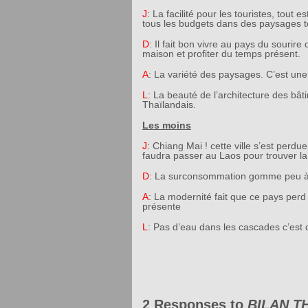
J
: La facilité pour les touristes, tout 
tous les budgets dans des paysages t
D
: Il fait bon vivre au pays du sourire
maison et profiter du temps présent.
A
: La variété des paysages. C’est une 
L
: La beauté de l’architecture des bât
Thaïlandais.
Les moins
J
: Chiang Mai ! cette ville s’est perdue
faudra passer au Laos pour trouver l
D
: La surconsommation gomme peu à pe
A
: La modernité fait que ce pays perd
présente
L
: Pas d’eau dans les cascades c’es
2 Responses to
BILAN T