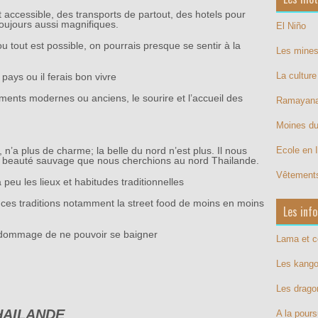
est accessible, des transports de partout, des hotels pour
oujours aussi magnifiques.
El Niño
 ou tout est possible, on pourrais presque se sentir à la
Les mines
La cultur
pays ou il ferais bon vivre
iments modernes ou anciens, le sourire et l’accueil des
Ramayan
Moines d
, n’a plus de charme; la belle du nord n’est plus. Il nous
Ecole en 
a beauté sauvage que nous cherchions au nord Thailande.
Vêtements
u les lieux et habitudes traditionnelles
 ces traditions notamment la street food de moins en moins
Les info
t dommage de ne pouvoir se baigner
Lama et 
Les kang
Les drag
HAILANDE
A la pours