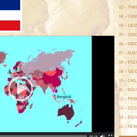
02 – THA
04 – CA
03 – LAO
05 – SI
06 – IND
07 – AUS
08 – POL
09 – ILE
10 – CHIL
11 – BOL
12 – PE
13 – IL
14 – EQ
15 – NE
00:18