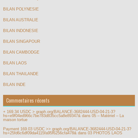
BILAN POLYNESIE
BILAN AUSTRALIE
BILAN INDONESIE
BILAN SINGAPOUR
BILAN CAMBODGE
BILAN LAOS
BILAN THAILANDE
BILAN INDE
Commentaires récents
+ 169.34 USDC > graph.org/BALANCE-3682444-USD-04-21-3?
hs=e9f04ed966c7be783d835cc5a8e89347&
dans
05 – Matériel – La
maison tortue
Payment 169.03 USDC >> graph.org/BALANCE-3682444-USD-04-21-3?
hs=25fd6c6df09da4115fa95f6256cfa478&
dans
03 PHOTOS LAOS