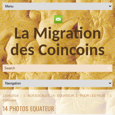
La Migration
des Coincoins
13/08/2016
1 - NOS ESCALES
,
14 - EQUATEUR
,
2 - POUR LES YEUX
1
Comment
14 PHOTOS EQUATEUR