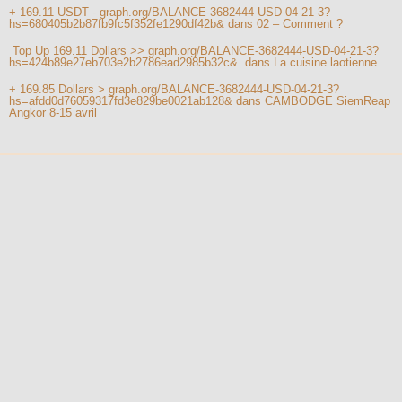
+ 169.11 USDT - graph.org/BALANCE-3682444-USD-04-21-3?
hs=680405b2b87fb9fc5f352fe1290df42b&
dans
02 – Comment ?
️ Top Up 169.11 Dollars >> graph.org/BALANCE-3682444-USD-04-21-3?
hs=424b89e27eb703e2b2786ead2985b32c& ️
dans
La cuisine laotienne
+ 169.85 Dollars > graph.org/BALANCE-3682444-USD-04-21-3?
hs=afdd0d76059317fd3e829be0021ab128&
dans
CAMBODGE SiemReap
Angkor 8-15 avril