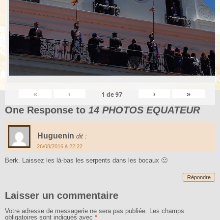
«
‹
›
»
1
de
97
One Response to
14 PHOTOS EQUATEUR
Huguenin
dit :
26/08/2016 à 22:22
Berk. Laissez les là-bas les serpents dans les bocaux 🙁
Répondre
Laisser un commentaire
Votre adresse de messagerie ne sera pas publiée.
Les champs
obligatoires sont indiqués avec
*