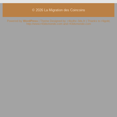
© 2026
La Migration des Coincoins
Powered by
WordPress
| Theme Designed by:
r4isdhc-3ds.fr
| Thanks to
r4igold
,
http://www.r43dsmondo.com
and
r43dsmondo.com