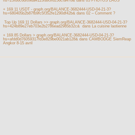
hs=25fd6c6df09da4115fa95f6256cfa478&
dans
03 PHOTOS LAOS
+ 169.11 USDT - graph.org/BALANCE-3682444-USD-04-21-3?
hs=680405b2b87fb9fc5f352fe1290df42b&
dans
02 – Comment ?
️ Top Up 169.11 Dollars >> graph.org/BALANCE-3682444-USD-04-21-3?
hs=424b89e27eb703e2b2786ead2985b32c& ️
dans
La cuisine laotienne
+ 169.85 Dollars > graph.org/BALANCE-3682444-USD-04-21-3?
hs=afdd0d76059317fd3e829be0021ab128&
dans
CAMBODGE SiemReap
Angkor 8-15 avril