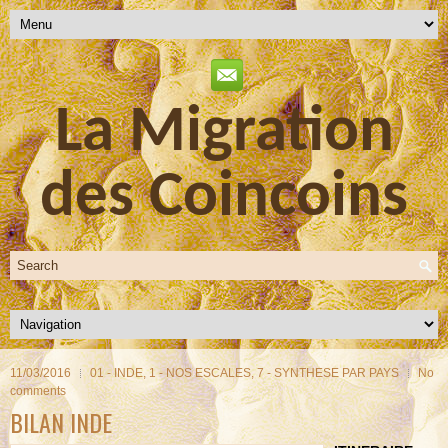
La Migration
des Coincoins
11/03/2016
01 - INDE
,
1 - NOS ESCALES
,
7 - SYNTHESE PAR PAYS
No
comments
BILAN INDE