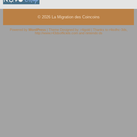
© 2026
La Migration des Coincoins
Powered by
WordPress
| Theme Designed by:
r4igold
| Thanks to
r4isdhc-3ds
,
http://www.r43dsofficiels.com
and
nintendo ds